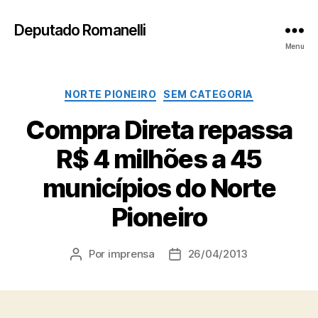
Deputado Romanelli
Menu
Categorias
NORTE PIONEIRO
SEM CATEGORIA
Compra Direta repassa
R$ 4 milhões a 45
municípios do Norte
Pioneiro
Por
imprensa
26/04/2013
Autor
Data
do
de
post
publicação