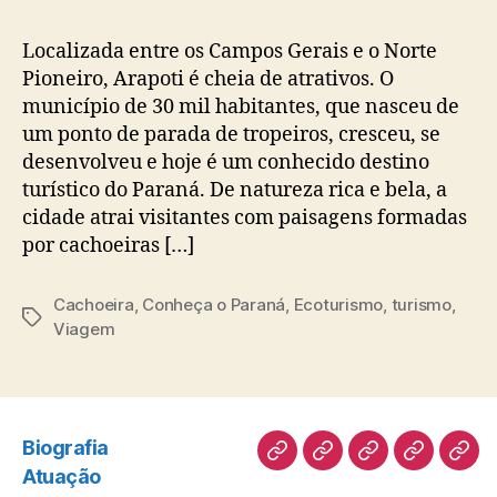
Localizada entre os Campos Gerais e o Norte
Pioneiro, Arapoti é cheia de atrativos. O
município de 30 mil habitantes, que nasceu de
um ponto de parada de tropeiros, cresceu, se
desenvolveu e hoje é um conhecido destino
turístico do Paraná. De natureza rica e bela, a
cidade atrai visitantes com paisagens formadas
por cachoeiras […]
Cachoeira
,
Conheça o Paraná
,
Ecoturismo
,
turismo
,
Tags
Viagem
Biografia
Biografia
Atuação
Artigos
Norte
Disc
Atuação
Pioneiro