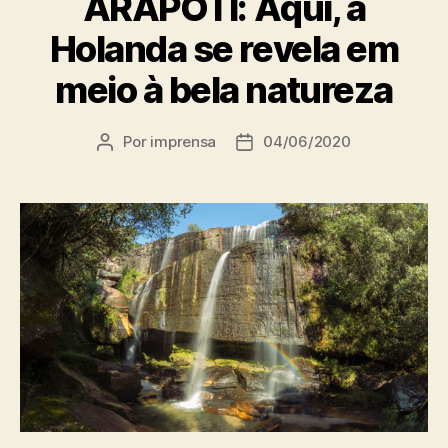
ARAPOTI: Aqui, a
Holanda se revela em
meio à bela natureza
Por
imprensa
04/06/2020
Autor
Data
do
de
post
publicação