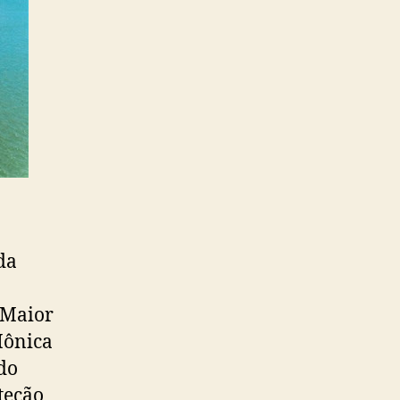
da
 Maior
Mônica
do
teção