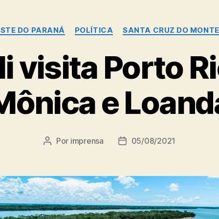
Categorias
STE DO PARANÁ
POLÍTICA
SANTA CRUZ DO MONT
 visita Porto R
Mônica e Loand
Por
imprensa
05/08/2021
Autor
Data
do
de
post
publicação