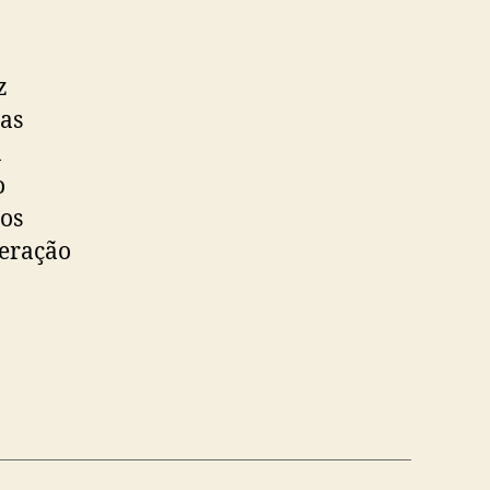
z
tas
a
o
 os
peração