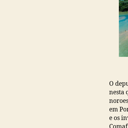
O depu
nesta 
noroes
em Por
e os i
Comafe