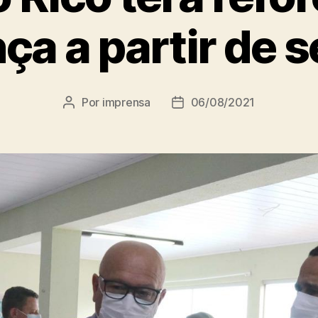
ça a partir de 
Por
imprensa
06/08/2021
Autor
Data
do
de
post
publicação