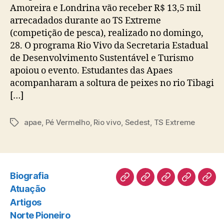
Amoreira e Londrina vão receber R$ 13,5 mil
arrecadados durante ao TS Extreme
(competição de pesca), realizado no domingo,
28. O programa Rio Vivo da Secretaria Estadual
de Desenvolvimento Sustentável e Turismo
apoiou o evento. Estudantes das Apaes
acompanharam a soltura de peixes no rio Tibagi
[…]
apae
,
Pé Vermelho
,
Rio vivo
,
Sedest
,
TS Extreme
Tags
Biografia
Biografia
Atuação
Artigos
Norte
Disc
Atuação
Pioneiro
Artigos
Norte Pioneiro