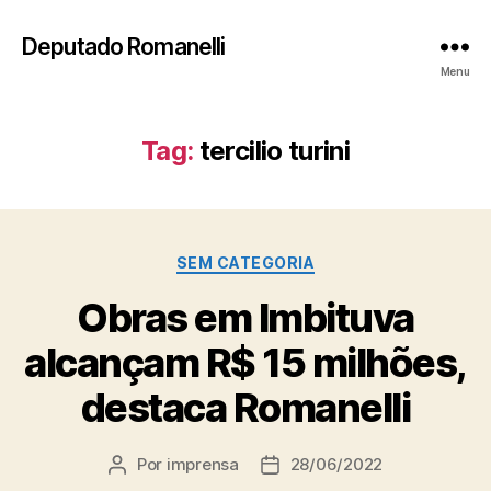
Deputado Romanelli
Menu
Tag:
tercilio turini
Categorias
SEM CATEGORIA
Obras em Imbituva
alcançam R$ 15 milhões,
destaca Romanelli
Por
imprensa
28/06/2022
Autor
Data
do
de