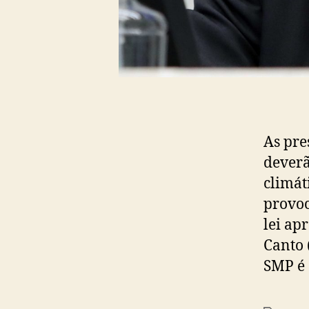
As pre
deverã
climát
provoc
lei ap
Canto 
SMP é 