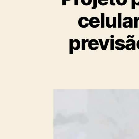
celula
previsã