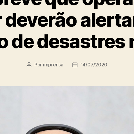
r deverão alerta
o de desastres 
Por
imprensa
14/07/2020
Autor
Data
do
de
post
publicação