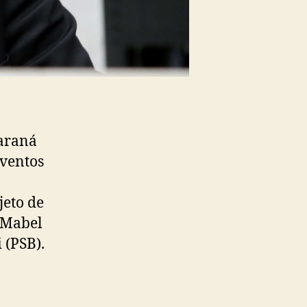
Paraná
eventos
jeto de
a Mabel
 (PSB).