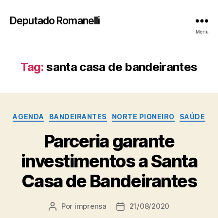
Deputado Romanelli
Menu
Tag:
santa casa de bandeirantes
Categorias
AGENDA
BANDEIRANTES
NORTE PIONEIRO
SAÚDE
Parceria garante
investimentos a Santa
Casa de Bandeirantes
Por
imprensa
21/08/2020
Autor
Data
do
de