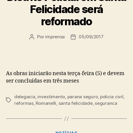
Felicidade será
reformado
Por
imprensa
05/09/2017
Autor
Data
do
de
post
publicação
As obras iniciarão nesta terça-feira (5) e devem
ser concluídas em três meses
delegacia
,
investimento
,
parana seguro
,
policia civil
,
Tags
reformas
,
Romanelli
,
santa felicidade
,
seguranca
Categorias