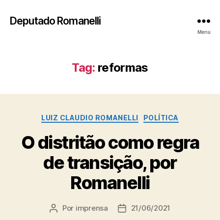
Deputado Romanelli
Menu
Tag:
reformas
Categorias
LUIZ CLAUDIO ROMANELLI
POLÍTICA
O distritão como regra
de transição, por
Romanelli
Por
imprensa
21/06/2021
Autor
Data
do
de