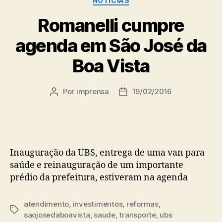
NOTÍCIAS
Romanelli cumpre
agenda em São José da
Boa Vista
Por
imprensa
19/02/2016
Autor
Data
do
de
post
publicação
Inauguração da UBS, entrega de uma van para
saúde e reinauguração de um importante
prédio da prefeitura, estiveram na agenda
atendimento
,
investimentos
,
reformas
,
Tags
saojosedaboavista
,
saude
,
transporte
,
ubs