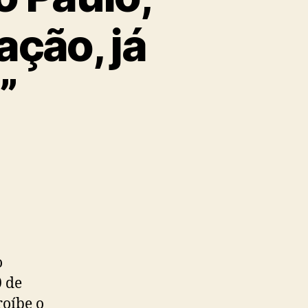
ação, já
”
o
0 de
roíbe o