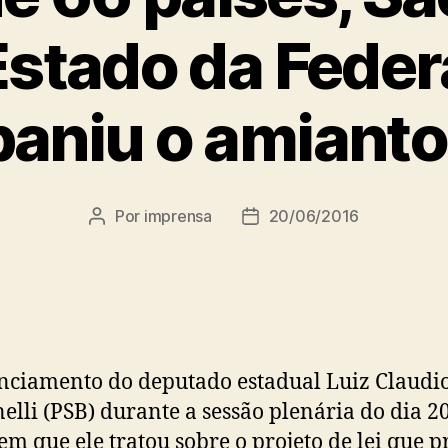
stado da Feder
baniu o amianto
Por
imprensa
20/06/2016
Autor
Data
do
de
post
publicação
ciamento do deputado estadual Luiz Claudi
lli (PSB) durante a sessão plenária do dia 2
em que ele tratou sobre o projeto de lei que p