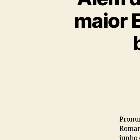
maior E
Pronun
Romane
junho 