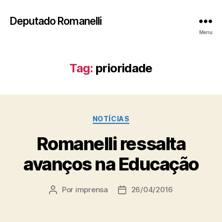
Deputado Romanelli
Menu
Tag:
prioridade
Categorias
NOTÍCIAS
Romanelli ressalta
avanços na Educação
Por
imprensa
26/04/2016
Autor
Data
do
de
post
publicação