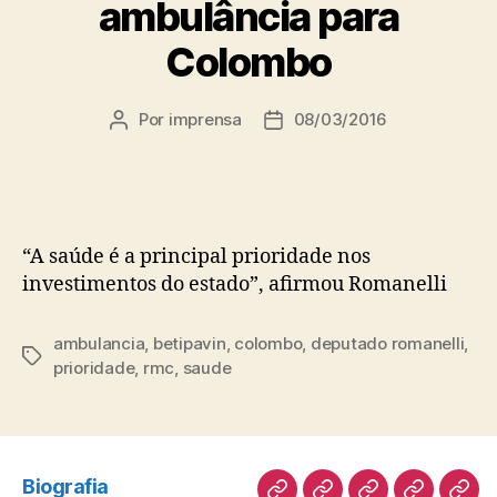
ambulância para
Colombo
Por
imprensa
08/03/2016
Autor
Data
do
de
post
publicação
“A saúde é a principal prioridade nos
investimentos do estado”, afirmou Romanelli
ambulancia
,
betipavin
,
colombo
,
deputado romanelli
,
Tags
prioridade
,
rmc
,
saude
Biografia