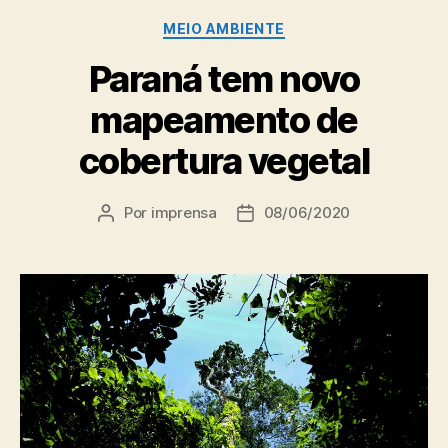
Categorias
MEIO AMBIENTE
Paraná tem novo
mapeamento de
cobertura vegetal
Por
imprensa
08/06/2020
Autor
Data
do
de
post
publicação