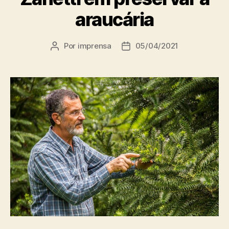
araucária
Por
imprensa
05/04/2021
Autor
Data
do
de
post
publicação