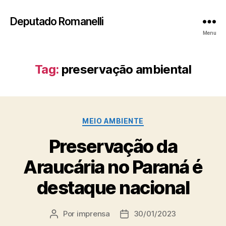
Deputado Romanelli
Menu
Tag:
preservação ambiental
Categorias
MEIO AMBIENTE
Preservação da
Araucária no Paraná é
destaque nacional
Por
imprensa
30/01/2023
Autor
Data
do
de