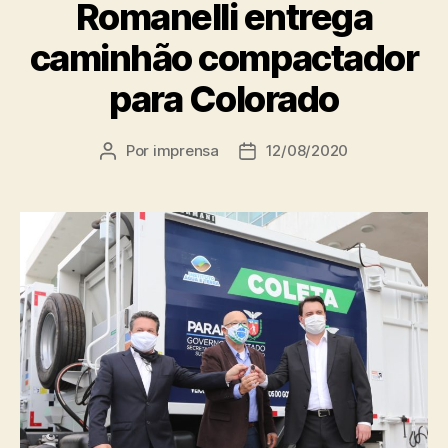
Romanelli entrega
caminhão compactador
para Colorado
Por
imprensa
12/08/2020
Autor
Data
do
de
post
publicação