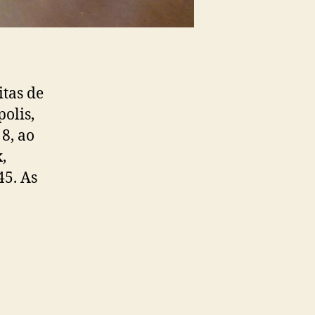
itas de
olis,
 8, ao
,
45. As