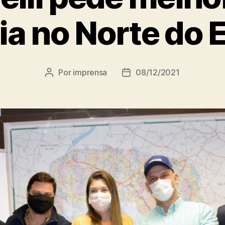
ia no Norte do 
Por
imprensa
08/12/2021
Autor
Data
do
de
post
publicação