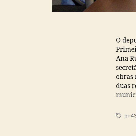
O depu
Primei
Ana Ru
secret
obras 
duas r
municí
pr-4
Tags