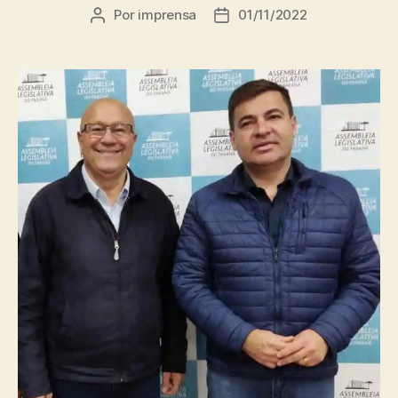
Por
imprensa
01/11/2022
Autor
Data
do
de
post
publicação