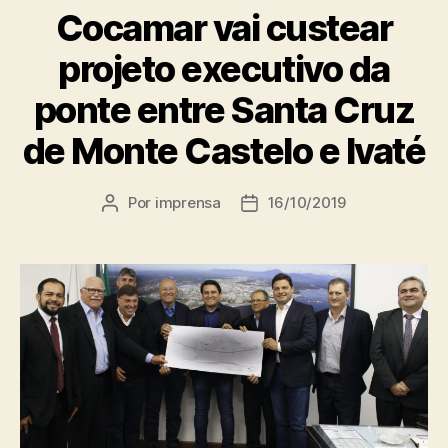
Cocamar vai custear
projeto executivo da
ponte entre Santa Cruz
de Monte Castelo e Ivaté
Por
imprensa
16/10/2019
Autor
Data
do
de
post
publicação