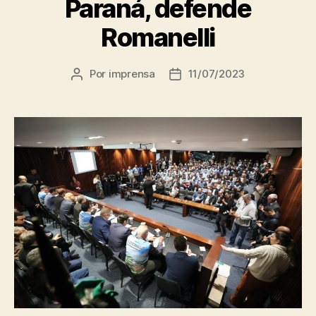
Paraná, defende
Romanelli
Por
imprensa
11/07/2023
Autor
Data
do
de
post
publicação