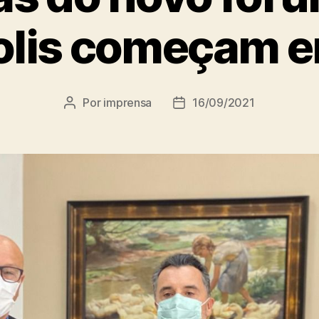
olis começam 
Por
imprensa
16/09/2021
Autor
Data
do
de
post
publicação