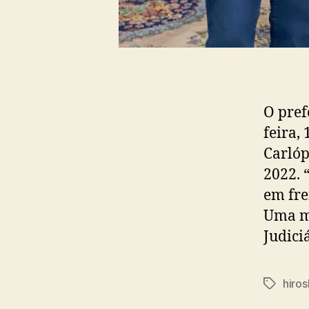
O pref
feira,
Carlóp
2022. 
em fre
Uma ma
Judici
hiros
Tags