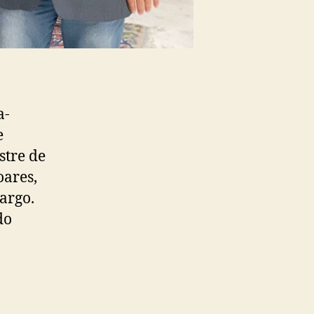
a-
e
stre de
oares,
argo.
do