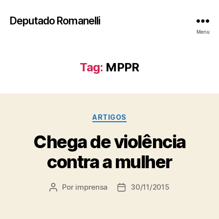
Deputado Romanelli
Menu
Tag:
MPPR
Categorias
ARTIGOS
Chega de violência
contra a mulher
Por
imprensa
30/11/2015
Autor
Data
do
de
post
publicação