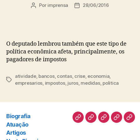
Por
imprensa
28/06/2016
Autor
Data
do
de
post
publicação
O deputado lembrou também que este tipo de
política econômica afeta, principalmente, os
pagadores de impostos
atividade
,
bancos
,
contas
,
crise
,
economia
,
Tags
empresarios
,
impostos
,
juros
,
medidas
,
politica
Biografia
Biografia
Atuação
Artigos
Norte
Disc
Atuação
Pioneiro
Artigos