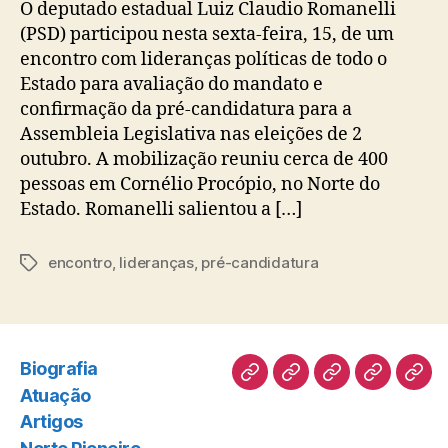
O deputado estadual Luiz Claudio Romanelli
(PSD) participou nesta sexta-feira, 15, de um
encontro com lideranças políticas de todo o
Estado para avaliação do mandato e
confirmação da pré-candidatura para a
Assembleia Legislativa nas eleições de 2
outubro. A mobilização reuniu cerca de 400
pessoas em Cornélio Procópio, no Norte do
Estado. Romanelli salientou a […]
encontro
,
lideranças
,
pré-candidatura
Tags
Biografia
Biografia
Atuação
Artigos
Norte
Disc
Atuação
Pioneiro
Artigos