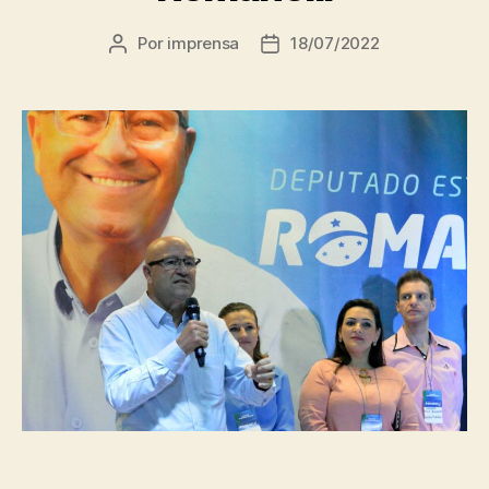
Por
imprensa
18/07/2022
Autor
Data
do
de
post
publicação