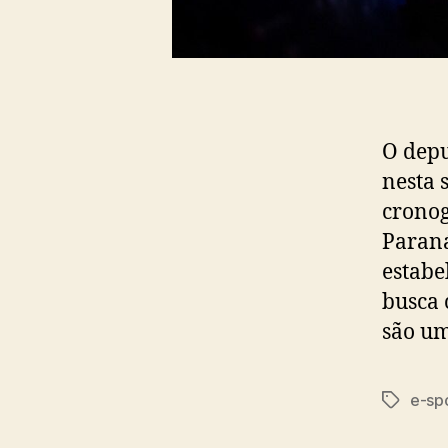
O depu
nesta 
cronog
Paraná
estabe
busca 
são um
e-sp
Tags