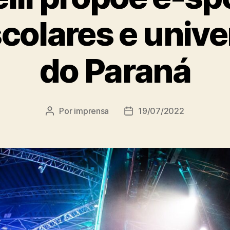
colares e unive
do Paraná
Por
imprensa
19/07/2022
Autor
Data
do
de
post
publicação