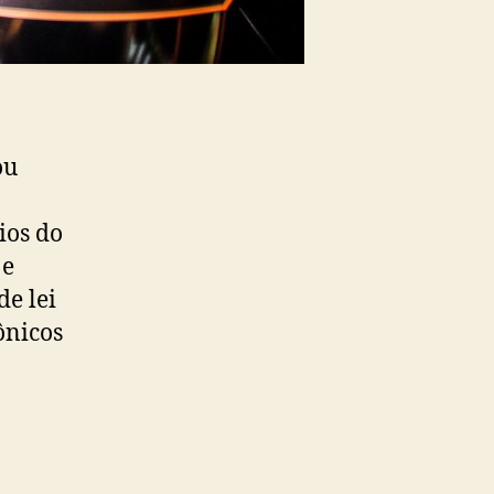
ou
ios do
 e
de lei
ônicos