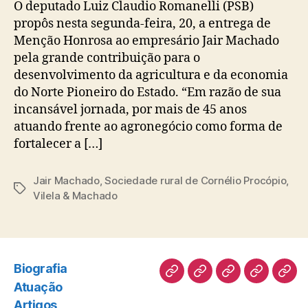
O deputado Luiz Claudio Romanelli (PSB)
propôs nesta segunda-feira, 20, a entrega de
Menção Honrosa ao empresário Jair Machado
pela grande contribuição para o
desenvolvimento da agricultura e da economia
do Norte Pioneiro do Estado. “Em razão de sua
incansável jornada, por mais de 45 anos
atuando frente ao agronegócio como forma de
fortalecer a […]
Jair Machado
,
Sociedade rural de Cornélio Procópio
,
Tags
Vilela & Machado
Biografia
Biografia
Atuação
Artigos
Norte
Disc
Atuação
Pioneiro
Artigos