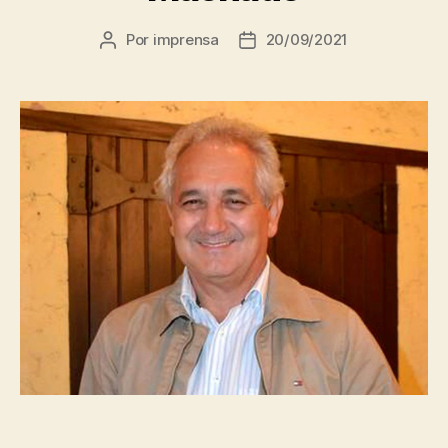
Por
imprensa
20/09/2021
Autor
Data
do
de
post
publicação