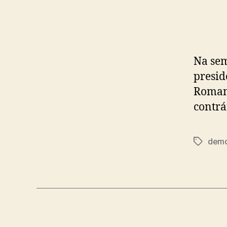
Na sem
presid
Romane
contrá
demo
Tags