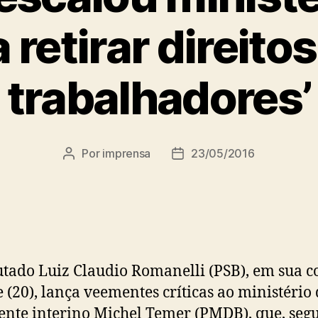
 retirar direito
trabalhadores’
Por
imprensa
23/05/2016
Autor
Data
do
de
post
publicação
tado Luiz Claudio Romanelli (PSB), em sua c
e (20), lança veementes críticas ao ministério
ente interino Michel Temer (PMDB), que, seg