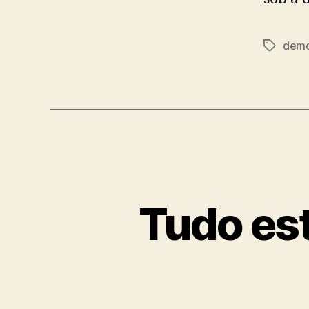
demo
Tags
Tudo est