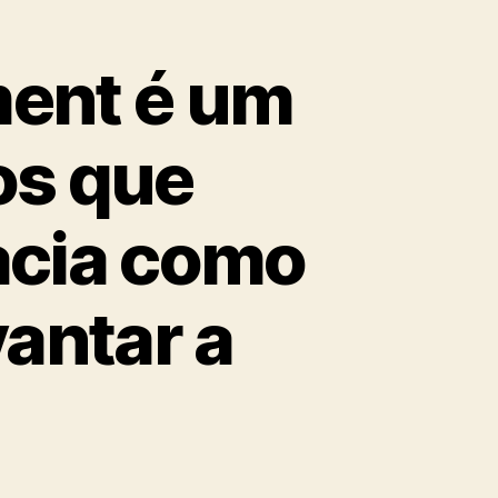
ment é um
ros que
acia como
antar a