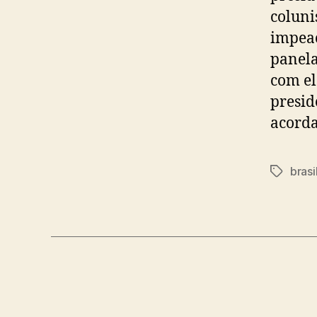
coluni
impeac
panela
com el
presid
acorda
brasi
Tags