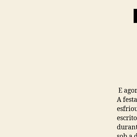
E agor
A fest
esfrio
escrit
durant
sob a 