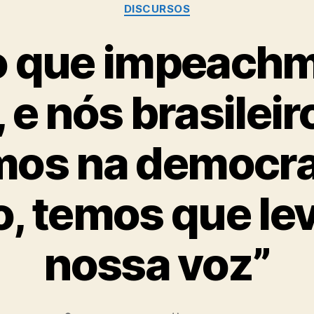
Categorias
DISCURSOS
o que impeach
 e nós brasilei
mos na democr
, temos que lev
nossa voz”