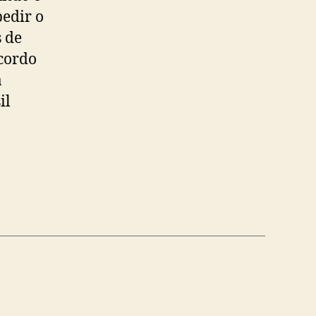
pedir o
 de
acordo
a
il