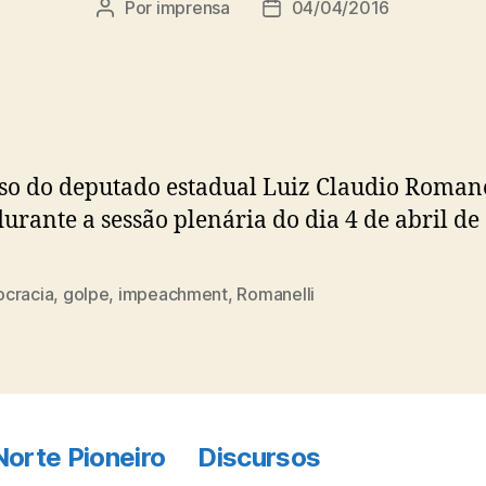
Por
imprensa
04/04/2016
Autor
Data
do
de
post
publicação
so do deputado estadual Luiz Claudio Romane
durante a sessão plenária do dia 4 de abril de
cracia
,
golpe
,
impeachment
,
Romanelli
Norte Pioneiro
Discursos