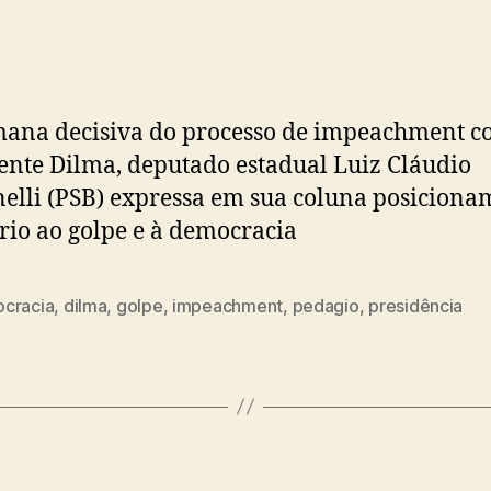
post
publicação
ana decisiva do processo de impeachment co
ente Dilma, deputado estadual Luiz Cláudio
lli (PSB) expressa em sua coluna posiciona
rio ao golpe e à democracia
cracia
,
dilma
,
golpe
,
impeachment
,
pedagio
,
presidência