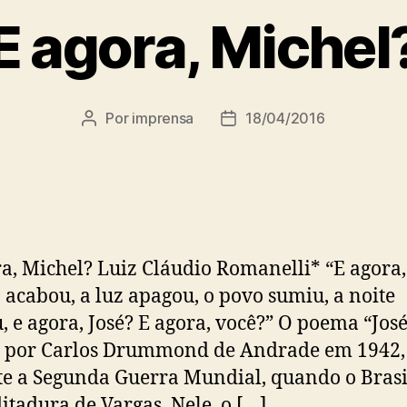
E agora, Michel
Por
imprensa
18/04/2016
Autor
Data
do
de
post
publicação
a, Michel? Luiz Cláudio Romanelli* “E agora,
a acabou, a luz apagou, o povo sumiu, a noite
u, e agora, José? E agora, você?” O poema “José
o por Carlos Drummond de Andrade em 1942,
e a Segunda Guerra Mundial, quando o Brasi
ditadura de Vargas. Nele, o […]