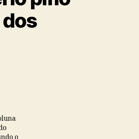
s dos
oluna
 do
undo o