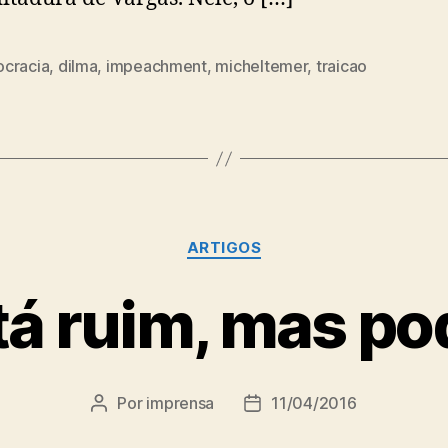
cracia
,
dilma
,
impeachment
,
micheltemer
,
traicao
Categorias
ARTIGOS
á ruim, mas po
Por
imprensa
11/04/2016
Autor
Data
do
de