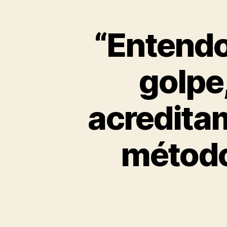
“ Entend
golpe,
acredita
método