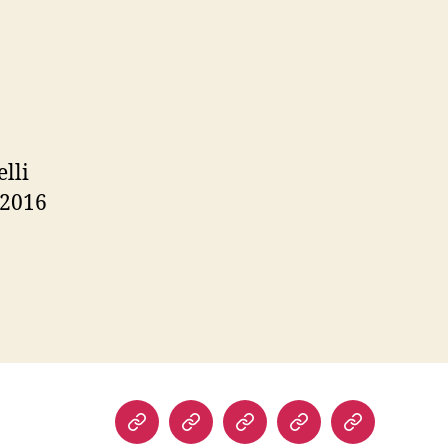
lli
 2016
Biografia
Atuação
Artigos
Norte
Discursos