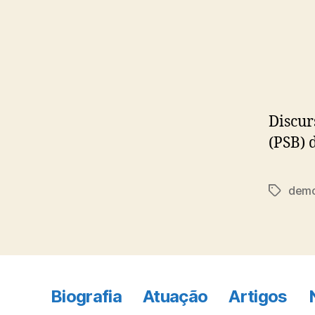
Discur
(PSB) 
demo
Tags
Biografia
Atuação
Artigos