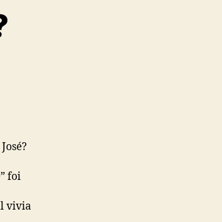
?
 José?
” foi
l vivia