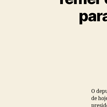
para
O depu
de hoj
presid