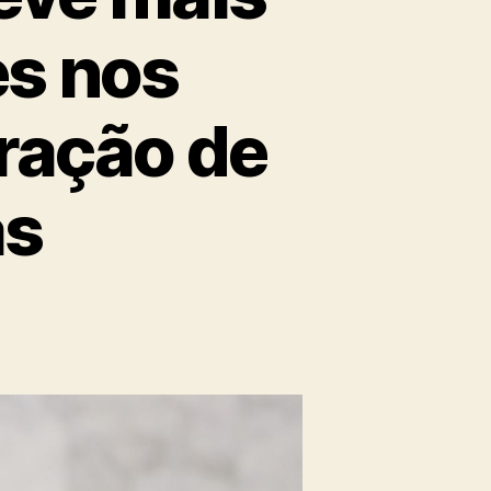
es nos
ração de
as