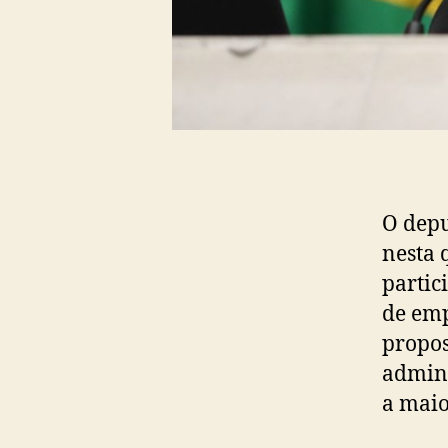
O depu
nesta 
partic
de emp
propos
admini
a maio