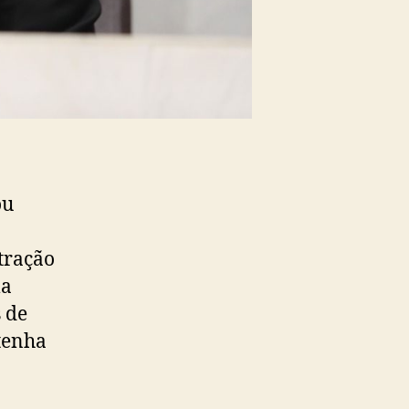
ou
tração
la
 de
etenha