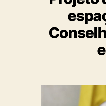
espaç
Conselh
e