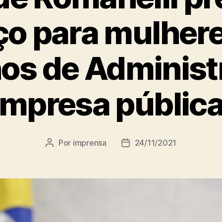
o para mulher
os de Administ
mpresa públic
Por
imprensa
24/11/2021
Autor
Data
do
de
post
publicação