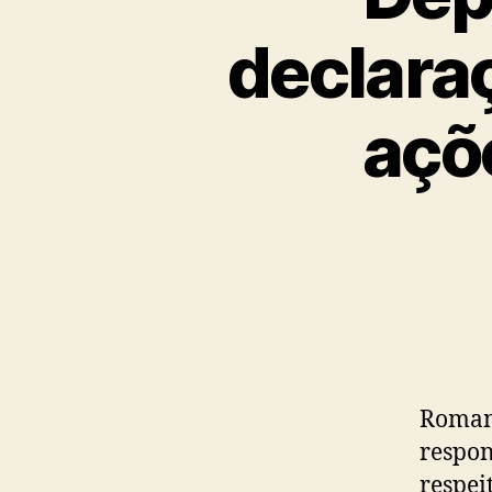
declara
açõ
Romane
respon
respei