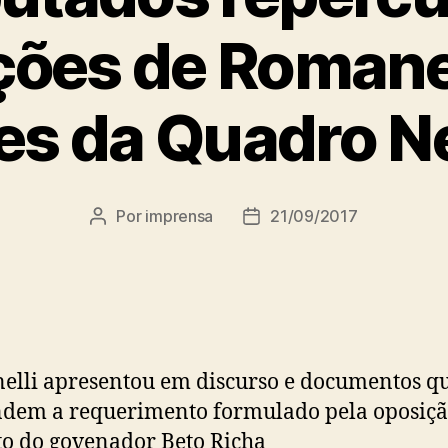
ções de Romanel
es da Quadro N
Por
imprensa
21/09/2017
Autor
Data
do
de
post
publicação
lli apresentou em discurso e documentos q
dem a requerimento formulado pela oposiçã
to do govenador Beto Richa