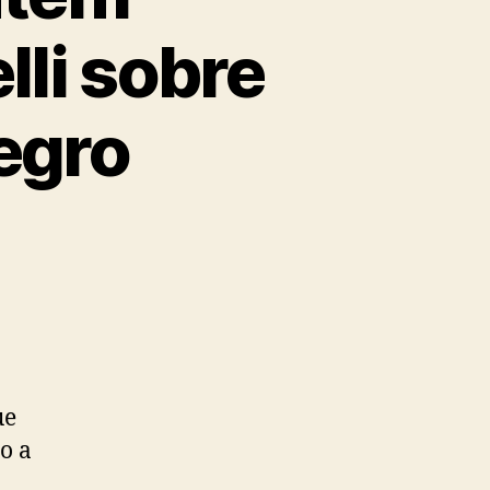
li sobre
egro
ue
o a