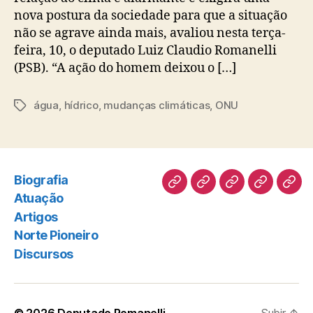
nova postura da sociedade para que a situação
não se agrave ainda mais, avaliou nesta terça-
feira, 10, o deputado Luiz Claudio Romanelli
(PSB). “A ação do homem deixou o […]
água
,
hídrico
,
mudanças climáticas
,
ONU
Tags
Biografia
Biografia
Atuação
Artigos
Norte
Disc
Atuação
Pioneiro
Artigos
Norte Pioneiro
Discursos
© 2026
Deputado Romanelli
Subir
↑