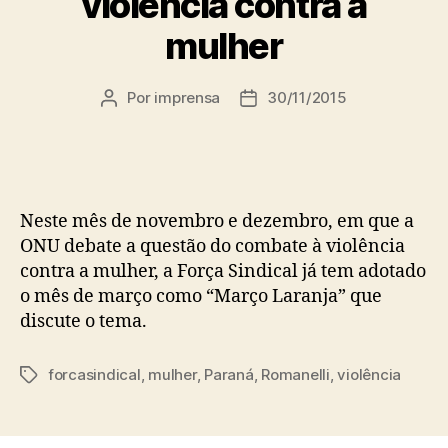
violência contra a
mulher
Por
imprensa
30/11/2015
Autor
Data
do
de
post
publicação
Neste mês de novembro e dezembro, em que a
ONU debate a questão do combate à violência
contra a mulher, a Força Sindical já tem adotado
o mês de março como “Março Laranja” que
discute o tema.
forcasindical
,
mulher
,
Paraná
,
Romanelli
,
violência
Tags