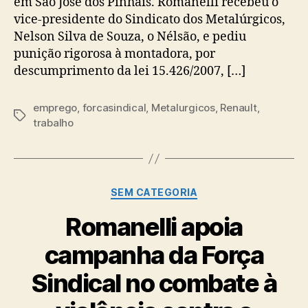
em São José dos Pinhais. Romanelli recebeu o
vice-presidente do Sindicato dos Metalúrgicos,
Nelson Silva de Souza, o Nélsão, e pediu
punição rigorosa à montadora, por
descumprimento da lei 15.426/2007, […]
emprego
,
forcasindical
,
Metalurgicos
,
Renault
,
Tags
trabalho
Categorias
SEM CATEGORIA
Romanelli apoia
campanha da Força
Sindical no combate à