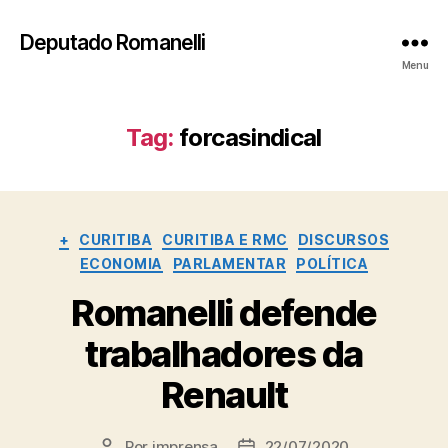
Deputado Romanelli
Menu
Tag:
forcasindical
Categorias
+
CURITIBA
CURITIBA E RMC
DISCURSOS
ECONOMIA
PARLAMENTAR
POLÍTICA
Romanelli defende
trabalhadores da
Renault
Por
imprensa
22/07/2020
Autor
Data