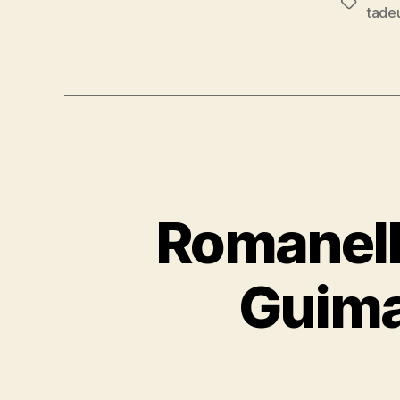
Tags
tade
Romanelli
Guima