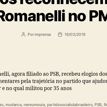
Romanelli no 
Por
imprensa
16/03/2016
Autor
Data
do
de
post
publicação
lli, agora filiado ao PSB, recebeu elogios do
entares pela trajetória no partido que ajudo
 e no qual militou por 35 anos
cao
,
mudanca
,
nereumoura
,
partidosocialistabrasileiro
,
PSB
,
R