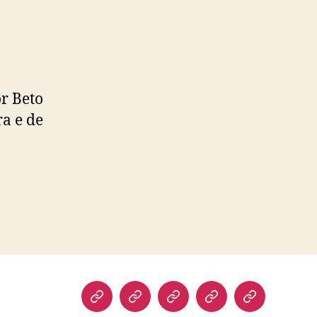
r Beto
ra e de
Biografia
Atuação
Artigos
Norte
Discursos