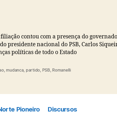
do
de
post
publicação
 filiação contou com a presença do governado
 do presidente nacional do PSB, Carlos Siquei
nças políticas de todo o Estado
cao
,
mudanca
,
partido
,
PSB
,
Romanelli
Norte Pioneiro
Discursos