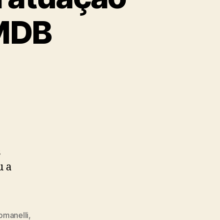
PMDB
s
u a
omanelli
,