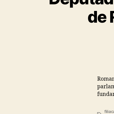
de 
Romane
parlam
fundar
filia