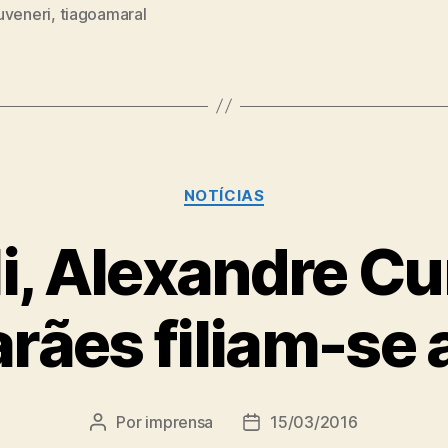
uveneri
,
tiagoamaral
Categorias
NOTÍCIAS
, Alexandre Cu
rães filiam-se 
Por
imprensa
15/03/2016
Autor
Data