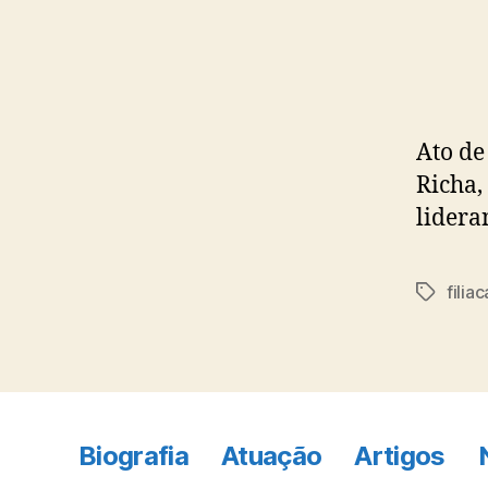
Ato de
Richa,
lidera
filia
Tags
Biografia
Atuação
Artigos