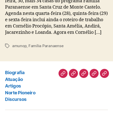
feira, 30, mais 34 casas do programa Família
Paranaense em Santa Cruz de Monte Castelo.
Agenda nesta quarta-feira (28), quinta-feira (29)
e sexta-feira inclui ainda o roteiro de trabalho
em Cornélio Procópio, Santa Amélia, Andirá,
Jacarezinho e Loanda. Agora em Cornélio […]
amunop
,
Família Paranaense
Tags
Biografia
Biografia
Atuação
Artigos
Norte
Disc
Atuação
Pioneiro
Artigos
Norte Pioneiro
Discursos