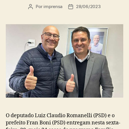
Por
imprensa
28/06/2023
Autor
Data
do
de
post
publicação
O deputado Luiz Claudio Romanelli (PSD) e o
prefeito Fran Boni (PSD) entregam nesta sexta-