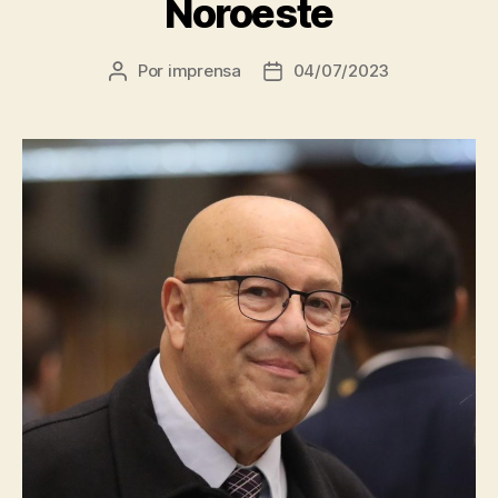
Noroeste
Por
imprensa
04/07/2023
Autor
Data
do
de
post
publicação