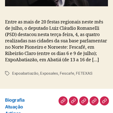
Entre as mais de 20 festas regionais neste mês
de julho, o deputado Luiz Cláudio Romanelli
(PSD) destacou nesta terça-feira, 4, as quatro
realizadas nas cidades da sua base parlamentar
no Norte Pioneiro e Noroeste: Fescafé, em
Ribeirão Claro (entre os dias 6 e 9 de julho);
ExpoAbatiazão, em Abatiá (de 13 a 16 de […]
Expoabatiazão
,
Exposales
,
Fescafe
,
FETEXAS
Tags
Biografia
Biografia
Atuação
Artigos
Norte
Disc
Atuação
Pioneiro