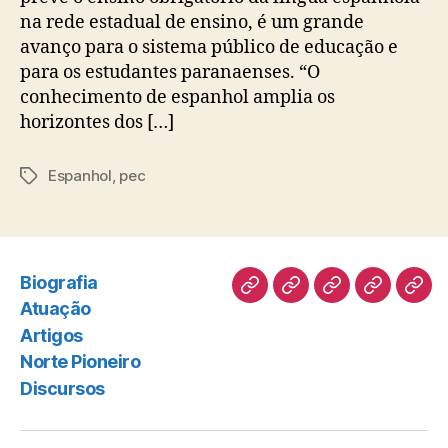
na rede estadual de ensino, é um grande
avanço para o sistema público de educação e
para os estudantes paranaenses. “O
conhecimento de espanhol amplia os
horizontes dos […]
Espanhol
,
pec
Tags
Biografia
Biografia
Atuação
Artigos
Norte
Disc
Atuação
Pioneiro
Artigos
Norte Pioneiro
Discursos