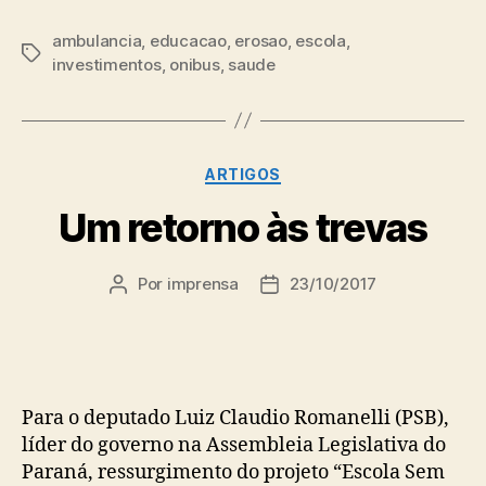
ambulancia
,
educacao
,
erosao
,
escola
,
Tags
investimentos
,
onibus
,
saude
Categorias
ARTIGOS
Um retorno às trevas
Por
imprensa
23/10/2017
Autor
Data
do
de
post
publicação
Para o deputado Luiz Claudio Romanelli (PSB),
líder do governo na Assembleia Legislativa do
Paraná, ressurgimento do projeto “Escola Sem