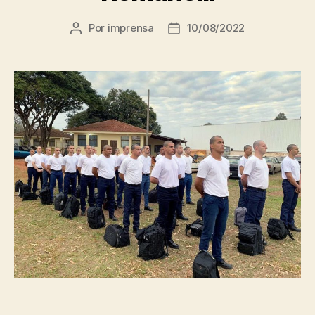
Por
imprensa
10/08/2022
Autor
Data
do
de
post
publicação