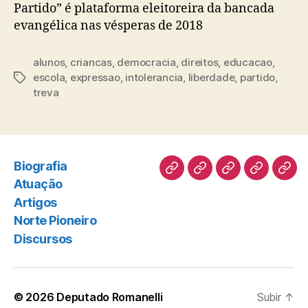
Partido” é plataforma eleitoreira da bancada
evangélica nas vésperas de 2018
alunos
,
criancas
,
democracia
,
direitos
,
educacao
,
escola
,
expressao
,
intolerancia
,
liberdade
,
partido
,
Tags
treva
Biografia
Biografia
Atuação
Artigos
Norte
Disc
Atuação
Pioneiro
Artigos
Norte Pioneiro
Discursos
© 2026
Deputado Romanelli
Subir
↑