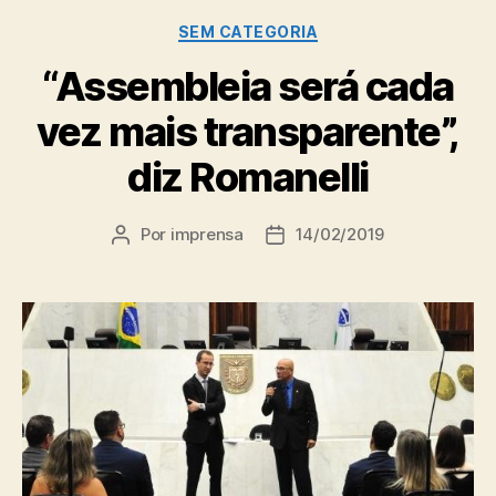
Categorias
SEM CATEGORIA
“Assembleia será cada
vez mais transparente”,
diz Romanelli
Por
imprensa
14/02/2019
Autor
Data
do
de
post
publicação