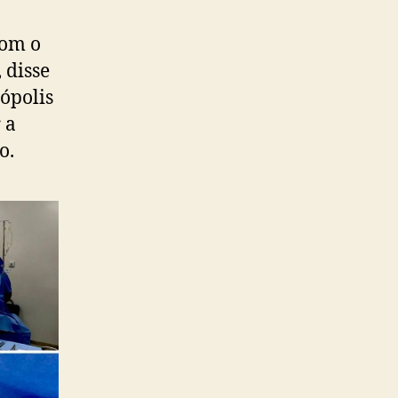
com o
 disse
ópolis
 a
o.