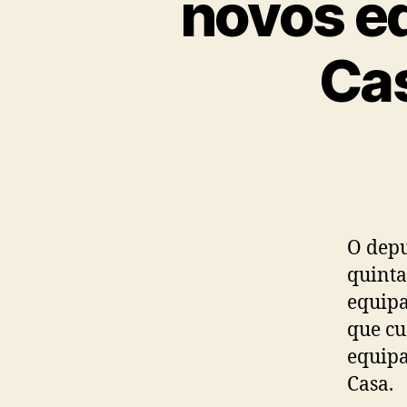
novos e
Cas
O depu
quinta
equipa
que cu
equipa
Casa.