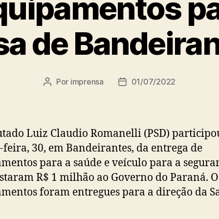
quipamentos pa
a de Bandeira
Por
imprensa
01/07/2022
Autor
Data
do
de
post
publicação
tado Luiz Claudio Romanelli (PSD) participo
-feira, 30, em Bandeirantes, da entrega de
mentos para a saúde e veículo para a segura
staram R$ 1 milhão ao Governo do Paraná. O
mentos foram entregues para a direção da S