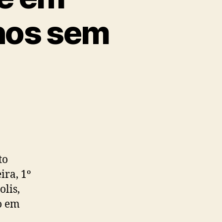
anos sem
to
ra, 1º
lis,
o em