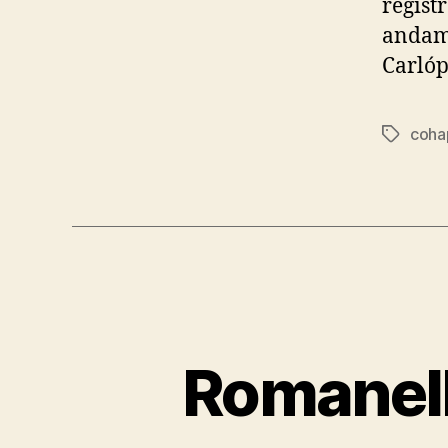
regist
andame
Carlóp
coha
Tags
Romanell