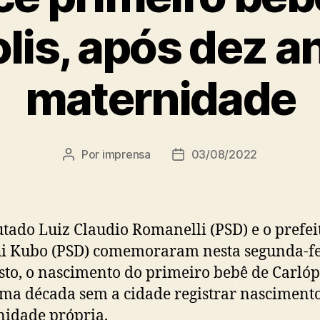
lis, após dez 
maternidade
Por
imprensa
03/08/2022
Autor
Data
do
de
post
publicação
tado Luiz Claudio Romanelli (PSD) e o prefei
i Kubo (PSD) comemoraram nesta segunda-fei
sto, o nascimento do primeiro bebê de Carlópo
ma década sem a cidade registrar nasciment
idade própria.