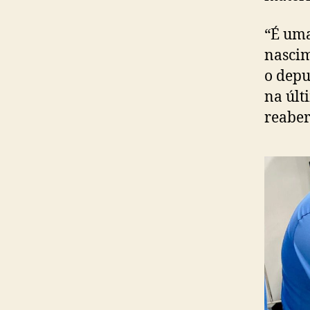
“É uma
nascim
o depu
na últ
reaber