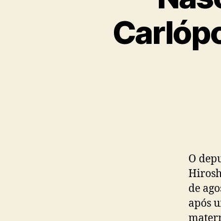
Carlópo
O depu
Hirosh
de ago
após u
matern