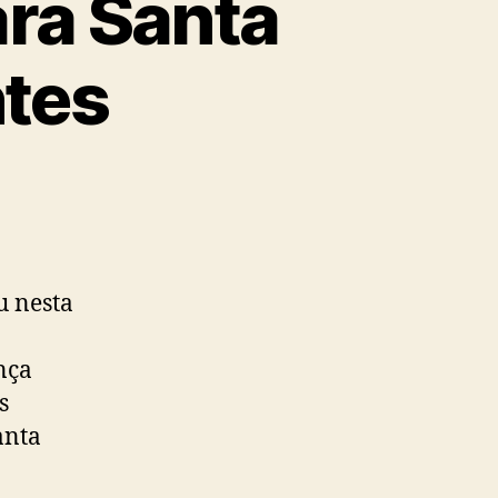
ra Santa
ntes
u nesta
nça
s
anta