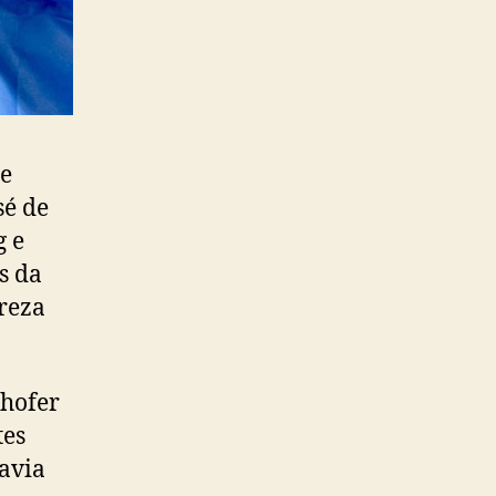
ue
sé de
g e
s da
reza
thofer
tes
avia