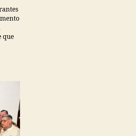
rantes
dimento
á
e que