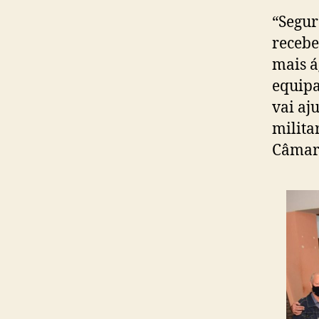
“Segur
recebe
mais á
equipa
vai aj
milita
Câmara