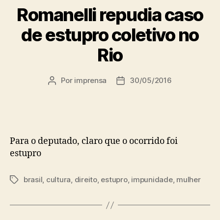
Romanelli repudia caso
de estupro coletivo no
Rio
Por
imprensa
30/05/2016
Autor
Data
do
de
post
publicação
Para o deputado, claro que o ocorrido foi
estupro
brasil
,
cultura
,
direito
,
estupro
,
impunidade
,
mulher
Tags