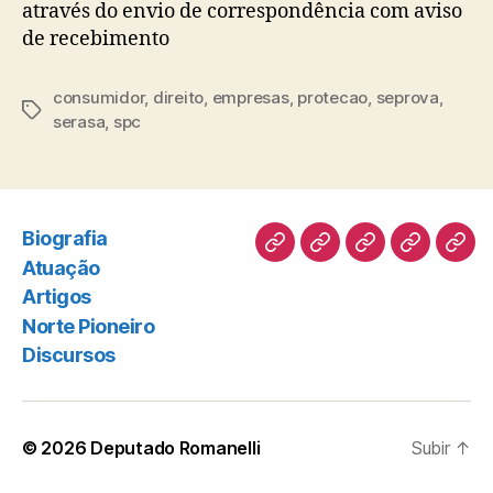
através do envio de correspondência com aviso
de recebimento
consumidor
,
direito
,
empresas
,
protecao
,
seprova
,
Tags
serasa
,
spc
Biografia
Biografia
Atuação
Artigos
Norte
Disc
Atuação
Pioneiro
Artigos
Norte Pioneiro
Discursos
© 2026
Deputado Romanelli
Subir
↑