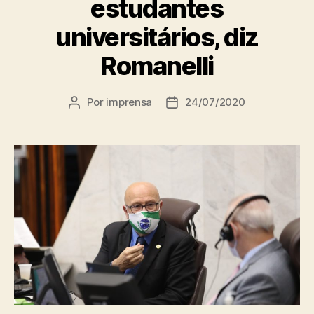
estudantes
universitários, diz
Romanelli
Por
imprensa
24/07/2020
Autor
Data
do
de
post
publicação