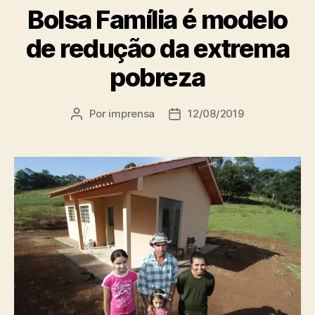
Bolsa Família é modelo
de redução da extrema
pobreza
Por
imprensa
12/08/2019
Autor
Data
do
de
post
publicação