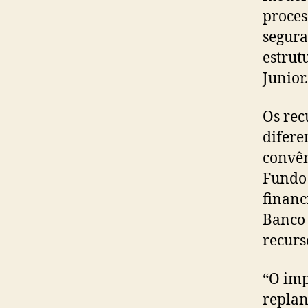
proces
segura
estrut
Junior.
Os rec
difere
convên
Fundo 
financ
Banco 
recurs
“O imp
replan