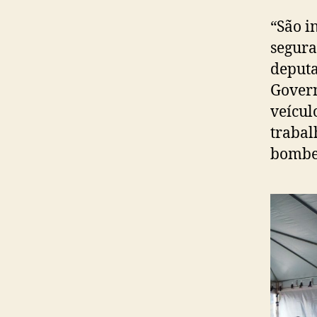
“São i
segura
deputa
Govern
veícul
trabal
bombei