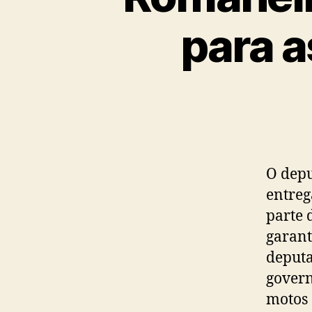
para a
O depu
entreg
parte 
garant
deputa
govern
motos 