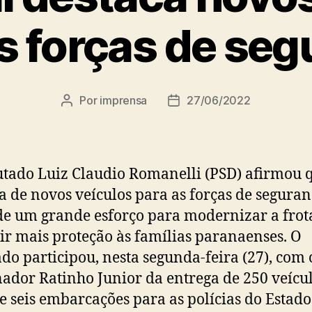
s forças de se
Por
imprensa
27/06/2022
Autor
Data
do
de
post
publicação
tado Luiz Claudio Romanelli (PSD) afirmou 
a de novos veículos para as forças de seguran
de um grande esforço para modernizar a frot
ir mais proteção às famílias paranaenses. O
do participou, nesta segunda-feira (27), com 
ador Ratinho Junior da entrega de 250 veícul
e seis embarcações para as polícias do Estado