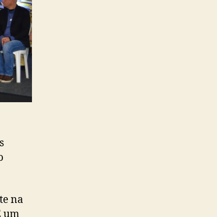
s
o
te na
É um