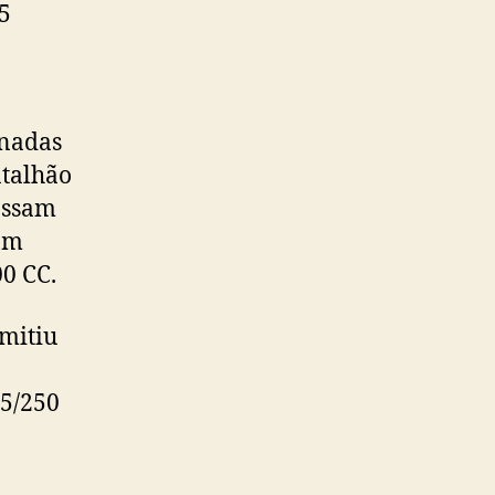
5
inadas
atalhão
assam
am
0 CC.
rmitiu
15/250
a