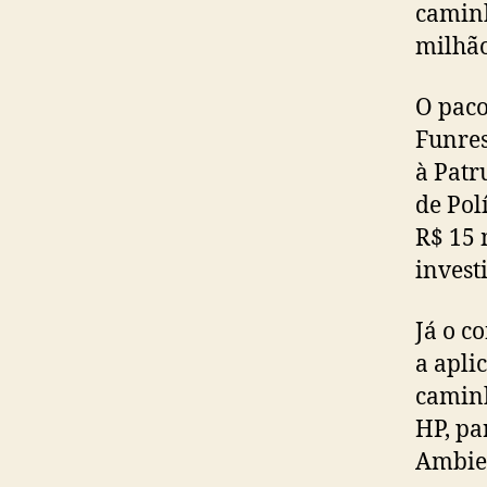
caminh
milhão
O paco
Funres
à Patr
de Pol
R$ 15 
invest
Já o c
a apli
caminh
HP, pa
Ambie