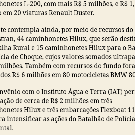
onetes L-200, com mais R$ 5 milhões, e R$ 1,
 em 20 viaturas Renault Duster.
te contempla ainda, por meio de recursos do
tran, 44 caminhonetes Hilux, que serão dest
ulha Rural e 15 caminhonetes Hilux para o B
ícia de Choque, cujos valores somados ultrap
milhões. Também com recursos do fundo for
idos R$ 6 milhões em 80 motocicletas BMW 80
onvênio com o Instituto Água e Terra (IAT) pe
cação de cerca de R$ 2 milhões em três
onetes Hilux e três embarcações Flexboat 1
ra intensificar as ações do Batalhão de Políci
ntal.