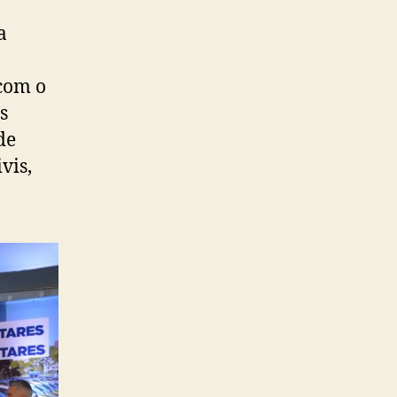
a
com o
s
de
vis,