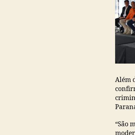
Além d
confir
crimin
Paraná
“São m
modern