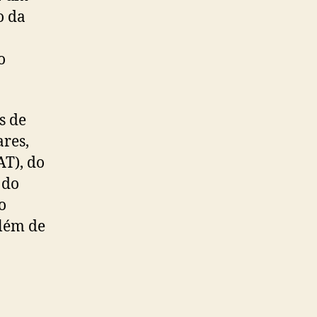
o da
o
s de
res,
AT), do
 do
o
lém de