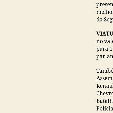
presen
melhor
da Seg
VIAT
no val
para 1
parlam
Também
Assemb
Renaul
Chevro
Batalh
Políci