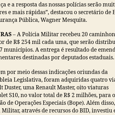
ça e a resposta das nossas polícias serão mui
es e mais rápidas”, destacou o secretário de 
urança Pública, Wagner Mesquita.
URAS
– A Polícia Militar recebeu 20 caminhon
or de R$ 254 mil cada uma, que serão distrib
7 municípios. A entrega é resultado de emen
entares destinadas por deputados estaduais.
 por meio dessas indicações oriundas da
leia Legislativa, foram adquiridas quatro vi
t Duster, uma Renault Master, oito viaturas
let S10, no valor total de R$ 2 milhões, para 
ão de Operações Especiais (Bope). Além disso,
a Militar, através de recursos do BID, investiu