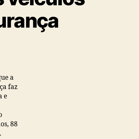
gurança
que a
ça faz
a e
o
os, 88
.