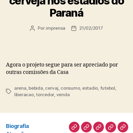
cerveja nos estádios do
Paraná
Por
imprensa
21/02/2017
Autor
Data
do
de
post
publicação
Agora o projeto segue para ser apreciado por
outras comissões da Casa
arena
,
bebida
,
cervaj
,
consumo
,
estadio
,
futebol
,
Tags
liberacao
,
torcedor
,
venda
Biografia
Biografia
Atuação
Artigos
Norte
Disc