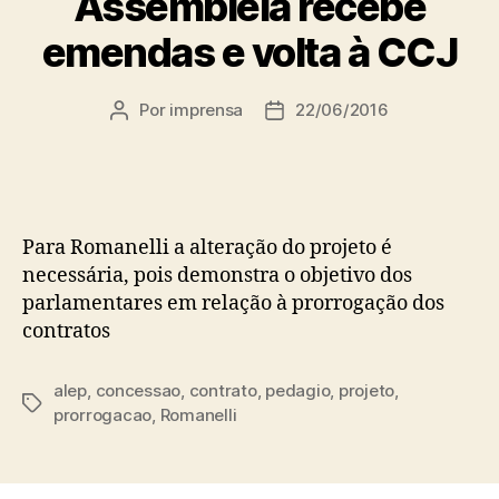
Assembleia recebe
emendas e volta à CCJ
Por
imprensa
22/06/2016
Autor
Data
do
de
post
publicação
Para Romanelli a alteração do projeto é
necessária, pois demonstra o objetivo dos
parlamentares em relação à prorrogação dos
contratos
alep
,
concessao
,
contrato
,
pedagio
,
projeto
,
Tags
prorrogacao
,
Romanelli