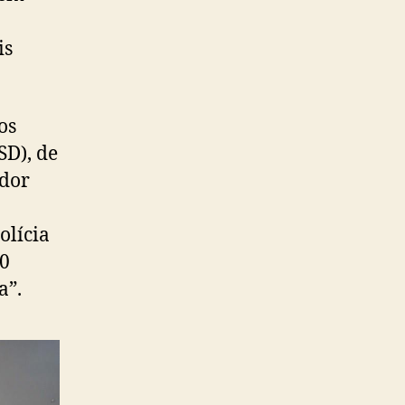
is
os
SD), de
ador
olícia
30
a”.