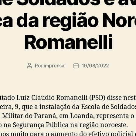
 da região Nor
Romanelli
Por
imprensa
10/08/2022
Autor
Data
do
de
post
publicação
tado Luiz Claudio Romanelli (PSD) disse nes
feira, 9, que a instalação da Escola de Soldado
a Militar do Paraná, em Loanda, representa o
 na Segurança Pública na região noroeste.
os muito para o aumento do efetivo policial