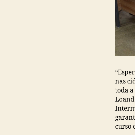
“Esper
nas ci
toda a
Loanda
Interm
garant
curso 