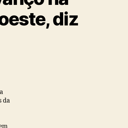
oeste, diz
ta
s da
 em