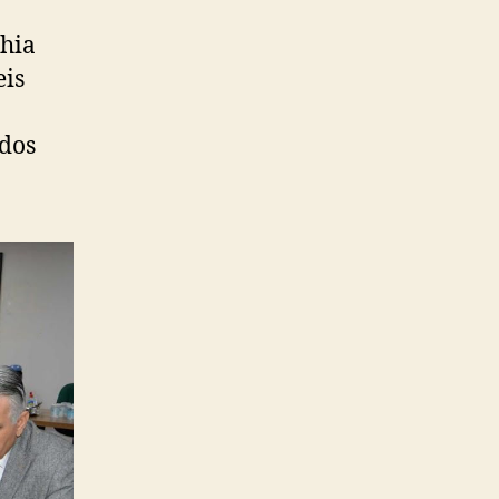
hia
eis
idos