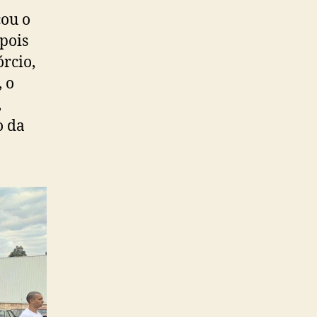
cou o
epois
órcio,
 o
,
o da