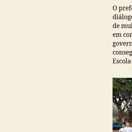
O pref
diálog
de mui
em con
govern
conseg
Escola