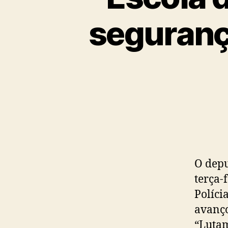
segurança
O depu
terça-
Políci
avanço
“Lutam