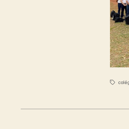
colé
Tags