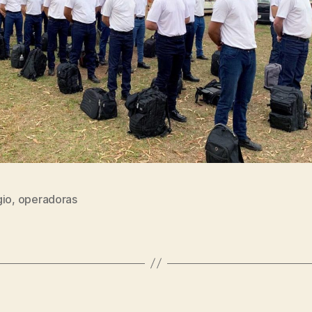
gio
,
operadoras