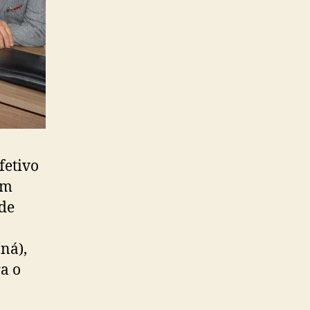
fetivo
em
 de
ná),
a o