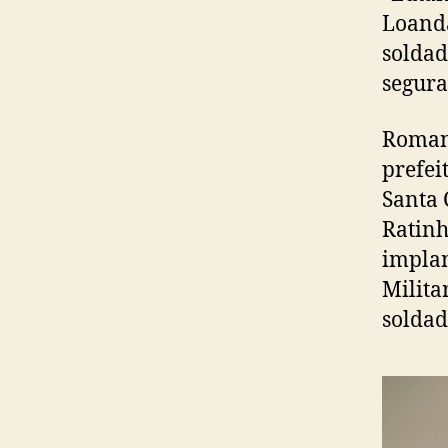
Loanda
soldad
segura
Romane
prefei
Santa 
Ratinh
implan
Milita
soldad