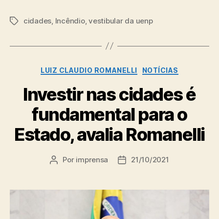
cidades
,
Incêndio
,
vestibular da uenp
Tags
Categorias
LUIZ CLAUDIO ROMANELLI
NOTÍCIAS
Investir nas cidades é
fundamental para o
Estado, avalia Romanelli
Por
imprensa
21/10/2021
Autor
Data
do
de
post
publicação