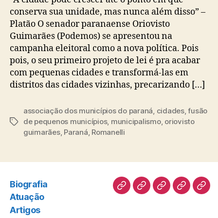
conserva sua unidade, mas nunca além disso” –
Platão O senador paranaense Oriovisto
Guimarães (Podemos) se apresentou na
campanha eleitoral como a nova política. Pois
pois, o seu primeiro projeto de lei é pra acabar
com pequenas cidades e transformá-las em
distritos das cidades vizinhas, precarizando […]
associação dos municípios do paraná
,
cidades
,
fusão
de pequenos municípios
,
municipalismo
,
oriovisto
Tags
guimarães
,
Paraná
,
Romanelli
Biografia
Biografia
Atuação
Artigos
Norte
Disc
Atuação
Pioneiro
Artigos