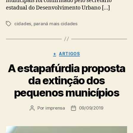
municipais foi confirmado pelo secretário
estadual do Desenvolvimento Urbano […]
cidades
,
paraná mais cidades
Tags
Categorias
+
ARTIGOS
A estapafúrdia proposta
da extinção dos
pequenos municípios
Por
imprensa
09/09/2019
Autor
Data
do
de
post
publicação