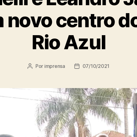
 novo centro do
Rio Azul
Por
imprensa
07/10/2021
Autor
Data
do
de
post
publicação