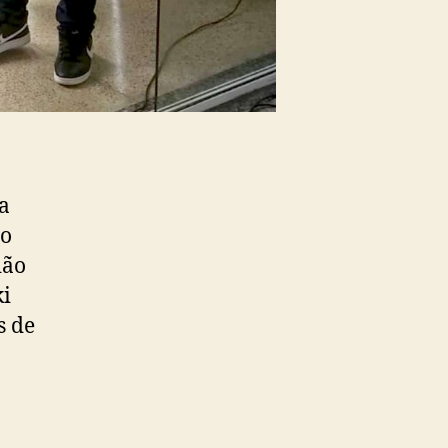
a
so
ião
ki
s de