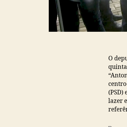
O depu
quinta
“Anton
centro
(PSD) 
lazer 
referê