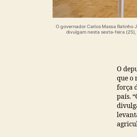
O governador Carlos Massa Ratinho Jun
divulgam nesta sexta-feira (25),
O depu
que o 
força 
país. 
divulg
levant
agricu