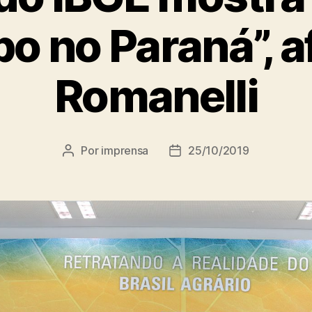
o no Paraná”, a
Romanelli
Por
imprensa
25/10/2019
Autor
Data
do
de
post
publicação