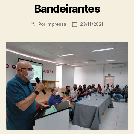
Bandeirantes
Por
imprensa
23/11/2021
Autor
Data
do
de
post
publicação