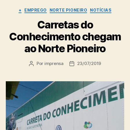
Categorias
+
EMPREGO
NORTE PIONEIRO
NOTÍCIAS
Carretas do
Conhecimento chegam
ao Norte Pioneiro
Por
imprensa
23/07/2019
Autor
Data
do
de
post
publicação