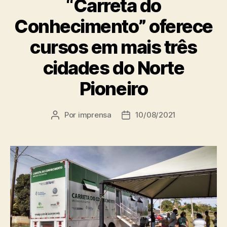
“Carreta do
Conhecimento” oferece
cursos em mais três
cidades do Norte
Pioneiro
Por
imprensa
10/08/2021
Autor
Data
do
de
post
publicação