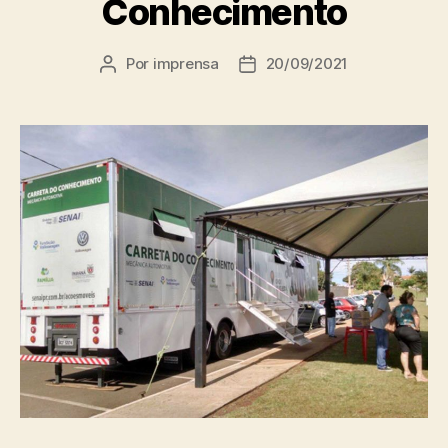
Conhecimento
Por
imprensa
20/09/2021
Autor
Data
do
de
post
publicação