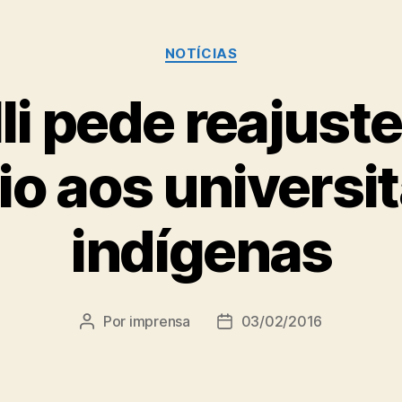
Categorias
NOTÍCIAS
i pede reajuste
io aos universi
indígenas
Por
imprensa
03/02/2016
Autor
Data
do
de
post
publicação