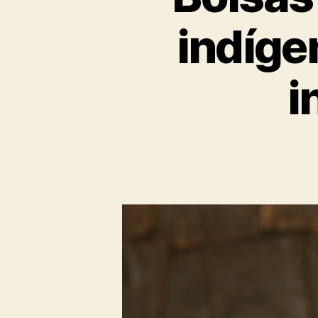
indíge
i