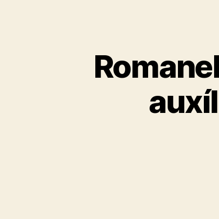
Romanell
auxíl