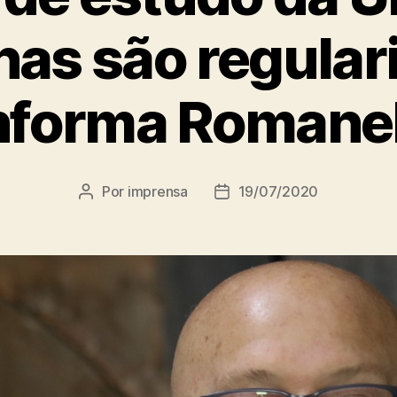
nas são regular
nforma Romanel
Por
imprensa
19/07/2020
Autor
Data
do
de
post
publicação