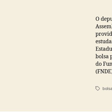
O depu
Assemb
provid
estuda
Estadu
bolsa 
do Fun
(FNDE)
bolsa
Tags