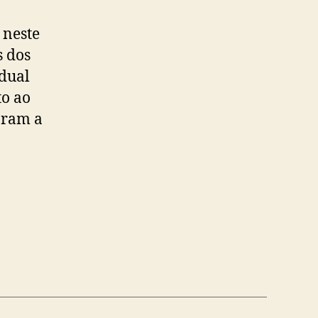
 neste
s dos
adual
to ao
aram a