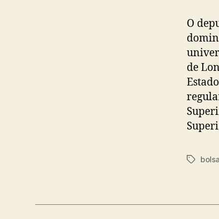
O depu
doming
univer
de Lon
Estado
regula
Superi
Superi
bols
Tags