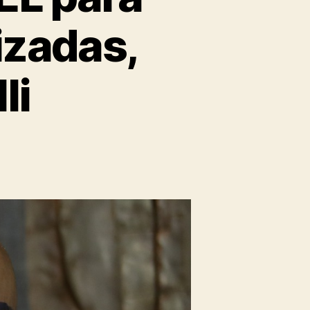
izadas,
li