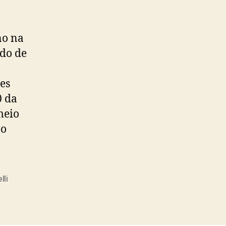
no na
ido de
es
0 da
meio
ão
li