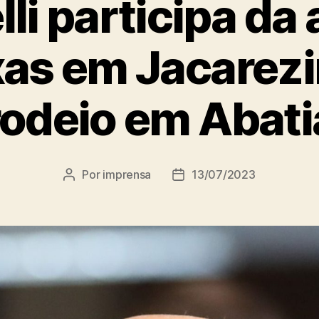
li participa da 
xas em Jacarezi
rodeio em Abati
Por
imprensa
13/07/2023
Autor
Data
do
de
post
publicação