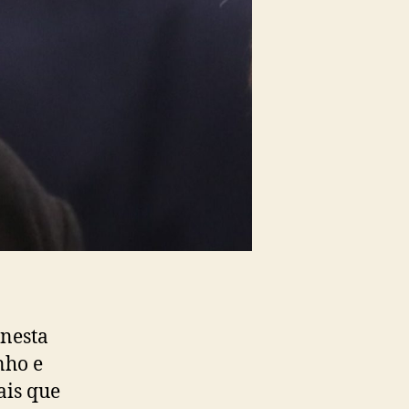
 nesta
nho e
ais que