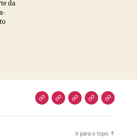
te da
a-
to
Biografia
Atuação
Artigos
Norte
Discursos
Pioneiro
Ir para o topo
↑