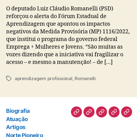
O deputado Luiz Cláudio Romanelli (PSD)
reforçou o alerta do Fórum Estadual de
Aprendizagem que apontou os impactos
negativos da Medida Provisória (MP) 1116/2022,
que institui o programa do governo federal
Emprega + Mulheres e Jovens. “São muitas as
vozes dizendo que a iniciativa vai fragilizar o
acesso – e mesmo a manutenção! – de […]
aprendizagem profissional
,
Romanelli
Tags
Biografia
Biografia
Atuação
Artigos
Norte
Disc
Atuação
Pioneiro
Artigos
Norte Pioneiro