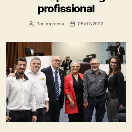
profissional
Por
imprensa
05/07/2022
Autor
Data
do
de
post
publicação