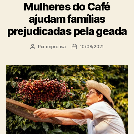
Mulheres do Café
ajudam famílias
prejudicadas pela geada
Por
imprensa
10/08/2021
Autor
Data
do
de
post
publicação