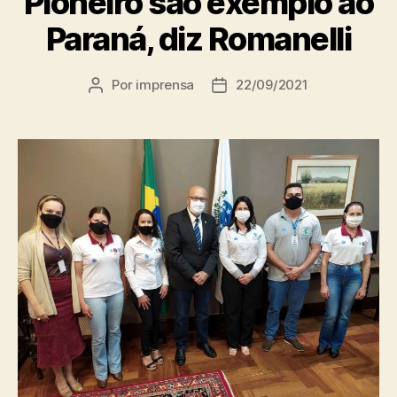
Pioneiro são exemplo ao
Paraná, diz Romanelli
Por
imprensa
22/09/2021
Autor
Data
do
de
post
publicação