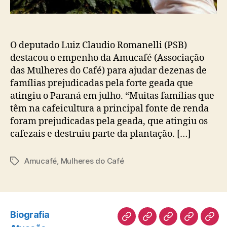
O deputado Luiz Claudio Romanelli (PSB)
destacou o empenho da Amucafé (Associação
das Mulheres do Café) para ajudar dezenas de
famílias prejudicadas pela forte geada que
atingiu o Paraná em julho. “Muitas famílias que
têm na cafeicultura a principal fonte de renda
foram prejudicadas pela geada, que atingiu os
cafezais e destruiu parte da plantação. […]
Amucafé
,
Mulheres do Café
Tags
Biografia
Biografia
Atuação
Artigos
Norte
Disc