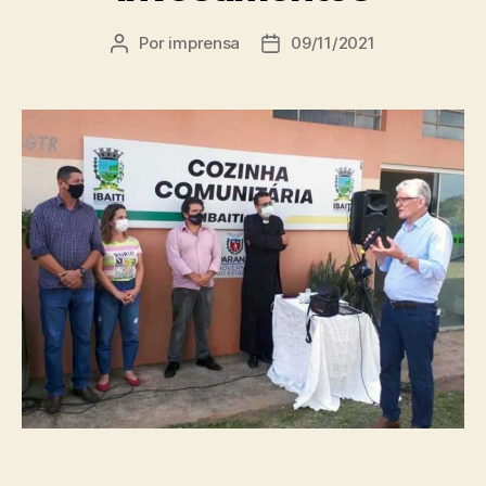
Por
imprensa
09/11/2021
Autor
Data
do
de
post
publicação