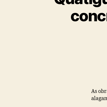
concr
As obr
alaga