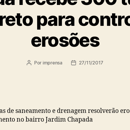
eto para contr
erosões
Por
imprensa
27/11/2017
Autor
Data
do
de
post
publicação
as de saneamento e drenagem resolverão ero
mento no bairro Jardim Chapada