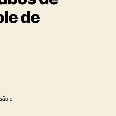
ole de
são e