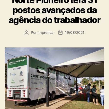
postos avançados da
agência do trabalhador
Por
imprensa
19/08/2021
Autor
Data
do
de
post
publicação