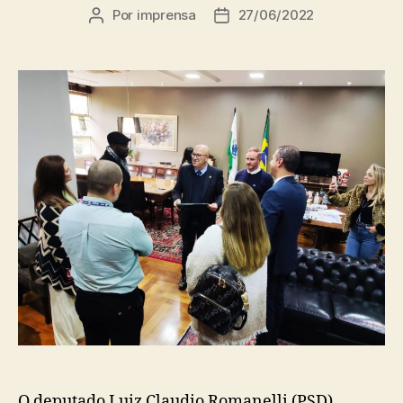
Por
imprensa
27/06/2022
Autor
Data
do
de
post
publicação
O deputado Luiz Claudio Romanelli (PSD)