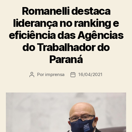
Romanelli destaca
liderança no ranking e
eficiência das Agências
do Trabalhador do
Paraná
Por
imprensa
16/04/2021
Autor
Data
do
de
post
publicação