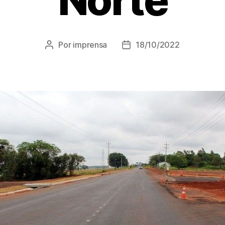
Por
imprensa
18/10/2022
Autor
Data
do
de
post
publicação