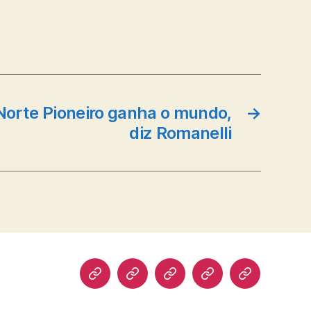
Norte Pioneiro ganha o mundo,
→
diz Romanelli
Biografia
Atuação
Artigos
Norte
Discursos
Pioneiro