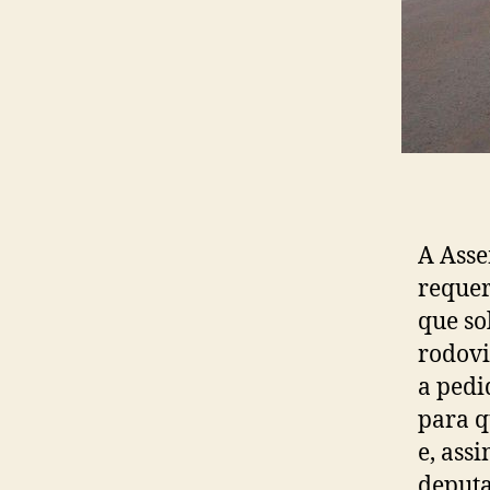
A Asse
requer
que so
rodovi
a pedi
para 
e, ass
deputa