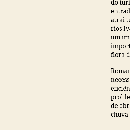
do tur
entrad
atrai 
rios I
um imp
import
flora d
Romane
necess
eficiê
proble
de obr
chuva 