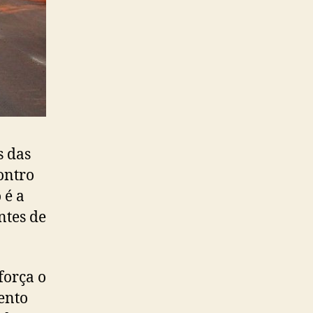
s das
ontro
 é a
ntes de
força o
ento