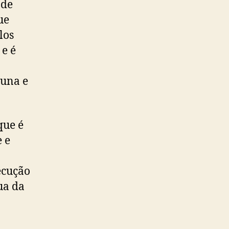
 de
ue
los
 e é
auna e
que é
 e
ecução
ua da