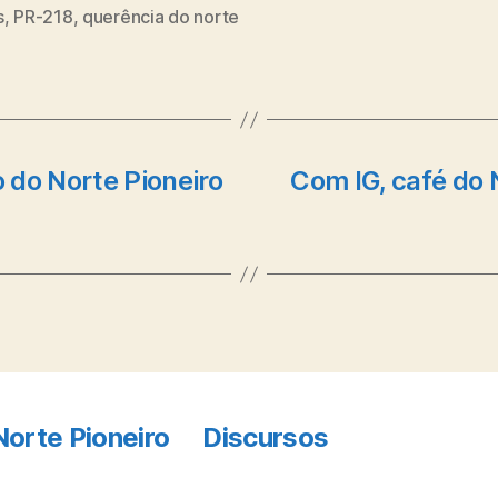
s
,
PR-218
,
querência do norte
o do Norte Pioneiro
Com IG, café do 
Norte Pioneiro
Discursos