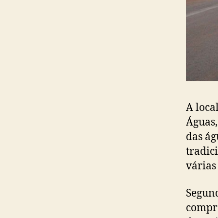
A loca
Águas,
das ág
tradic
várias
Segund
compro