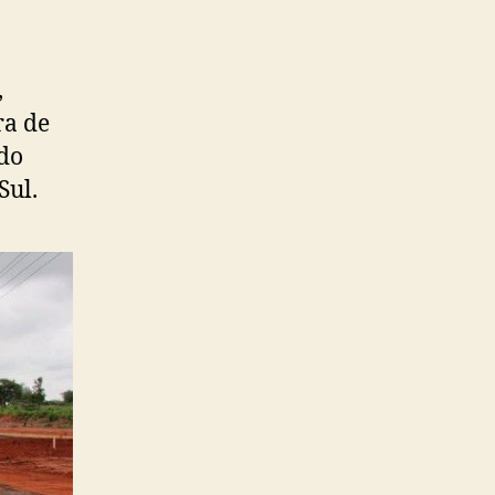
,
ra de
 do
Sul.