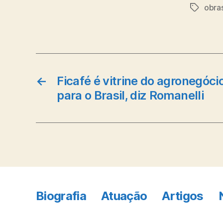
obra
Tags
←
Ficafé é vitrine do agronegóci
para o Brasil, diz Romanelli
Biografia
Atuação
Artigos