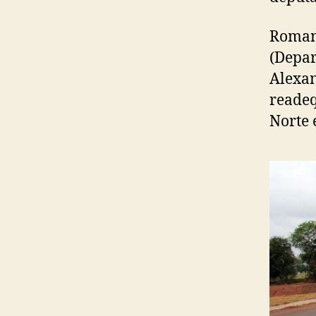
Romane
(Depar
Alexan
readeq
Norte 