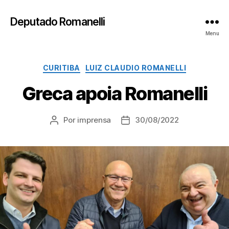
Deputado Romanelli
Menu
Categorias
CURITIBA
LUIZ CLAUDIO ROMANELLI
Greca apoia Romanelli
Por
imprensa
30/08/2022
Autor
Data
do
de
post
publicação